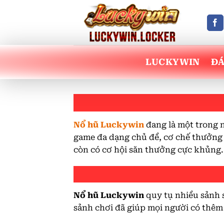
Bỏ
qua
nội
dung
LUCKYWIN
ĐÁ
Nổ Hũ Luckywin
Nổ hũ Luckywin
đang là một trong 
game đa dạng chủ đề, cơ chế thưởng h
còn có cơ hội săn thưởng cực khủng.
Review nhanh các sản
Nổ hũ Luckywin
quy tụ nhiều sảnh 
sảnh chơi đã giúp mọi người có thêm 