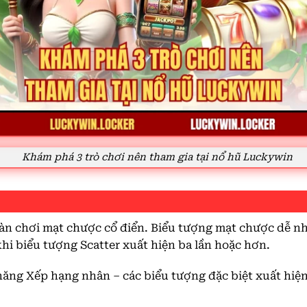
Khám phá 3 trò chơi nên tham gia tại nổ hũ Luckywin
 chơi mạt chược cổ điển. Biểu tượng mạt chược dễ nhận
hi biểu tượng Scatter xuất hiện ba lần hoặc hơn.
năng Xếp hạng nhân – các biểu tượng đặc biệt xuất hiện