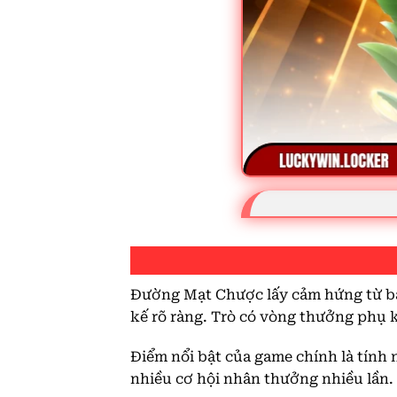
Đường Mạt Chược
Đường Mạt Chược lấy cảm hứng từ bàn
kế rõ ràng. Trò có vòng thưởng phụ k
Điểm nổi bật của game chính là tính 
nhiều cơ hội nhân thưởng nhiều lần.