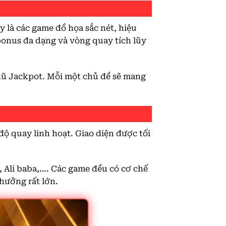
 là các game đồ họa sắc nét, hiệu
bonus đa dạng và vòng quay tích lũy
hũ Jackpot. Mỗi một chủ đề sẽ mang
độ quay linh hoạt. Giao diện được tối
 Ali baba,…. Các game đều có cơ chế
hưởng rất lớn.