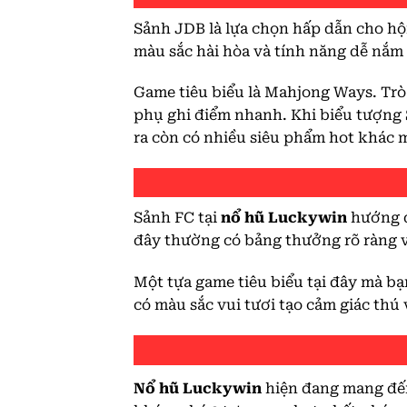
Sảnh JDB là lựa chọn hấp dẫn cho hội 
màu sắc hài hòa và tính năng dễ nắm 
Game tiêu biểu là Mahjong Ways. Trò
phụ ghi điểm nhanh. Khi biểu tượng S
ra còn có nhiều siêu phẩm hot khác 
Sảnh FC
Sảnh FC tại
nổ hũ Luckywin
hướng đế
đây thường có bảng thưởng rõ ràng và
Một tựa game tiêu biểu tại đây mà b
có màu sắc vui tươi tạo cảm giác thú 
3 trò chơi nên trải n
Nổ hũ Luckywin
hiện đang mang đến 