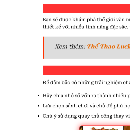
Kho báu Aztec
Bạn sẽ được khám phá thế giới văn m
thiết kế với nhiều tính năng đặc sắ
Xem thêm:
Thể Thao Luc
Bí kíp khi tham gia t
Để đảm bảo có những trải nghiệm chấ
Hãy chia nhỏ số vốn ra thành nhiều 
Lựa chọn sảnh chơi và chủ đề phù hợ
Chú ý sử dụng quay thủ công thay vì