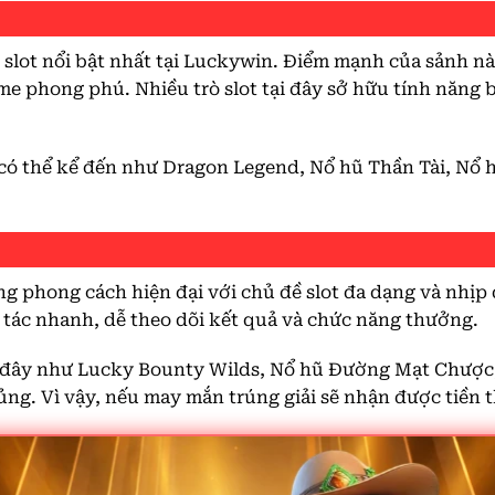
lot nổi bật nhất tại Luckywin. Điểm mạnh của sảnh này
 phong phú. Nhiều trò slot tại đây sở hữu tính năng 
 có thể kể đến như Dragon Legend, Nổ hũ Thần Tài, Nổ 
ng phong cách hiện đại với chủ đề slot đa dạng và nhịp 
ao tác nhanh, dễ theo dõi kết quả và chức năng thưởng.
tại đây như Lucky Bounty Wilds, Nổ hũ Đường Mạt Chược,
ng. Vì vậy, nếu may mắn trúng giải sẽ nhận được tiền t