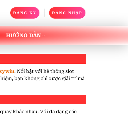
ĐĂNG KÝ
ĐĂNG NHẬP
HƯỚNG DẪN
 Thưởng Jackpot
kywin
. Nổi bật với hệ thống slot
hiệm, bạn không chỉ được giải trí mà
 quay khác nhau. Với đa dạng các