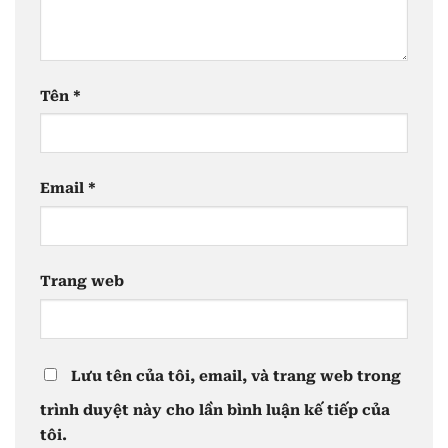
Tên
*
Email
*
Trang web
Lưu tên của tôi, email, và trang web trong
trình duyệt này cho lần bình luận kế tiếp của
tôi.