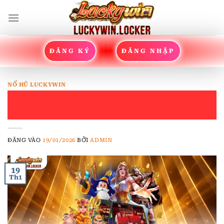
Bỏ
qua
nội
dung
ĐĂNG KÝ
ĐĂNG NHẬP
NỔ HŨ LUCKYWIN
Quyết Chiến Tiền Thưởng – Game
Slot Cực Hot Tại Luckywin
ĐĂNG VÀO
19/01/2026
BỞI
ADMIN
19
Th1