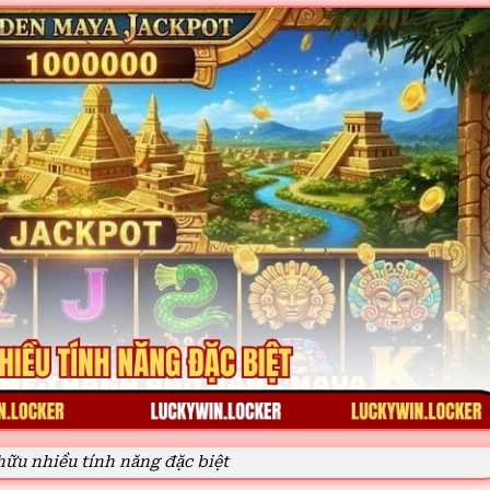
hữu nhiều tính năng đặc biệt