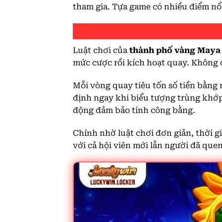
tham gia. Tựa game có nhiều điểm nổi
Luật chơi siêu đơn giản
Luật chơi của
thành phố vàng Maya
mức cược rồi kích hoạt quay. Không c
Mỗi vòng quay tiêu tốn số tiền bằng
định ngay khi biểu tượng trùng khớp
động đảm bảo tính công bằng.
Chính nhờ luật chơi đơn giản, thời 
với cả hội viên mới lẫn người đã quen