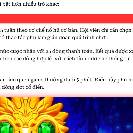
 bật hơn nhiều trò khác:
 5
tuân theo cơ chế nổ hũ cơ bản. Hội viên chỉ cần chọn
ó thao tác phụ làm gián đoạn quá trình chơi.
 mức cược nhân với 25 dòng thanh toán. Kết quả được x
 trên các dòng hợp lệ. Với cách tính đươc hệ thống tự
gian làm quen game thường dưới 5 phút. Điều này phù h
 dòng slot cổ điển.