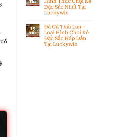
Hình Thức Chọi Kê
Th1
3
Đặc Sắc Nhất Tại
Luckywin
Đá Gà Thái Lan –
19
Loại Hình Chọi Kê
ý
Th1
Đặc Sắc Hấp Dẫn
 đồ
Tại Luckywin
ệ