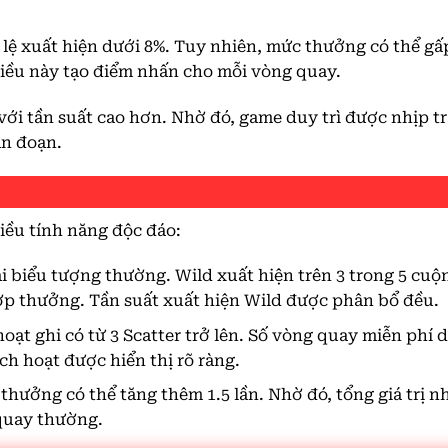
 lệ xuất hiện dưới 8%. Tuy nhiên, mức thưởng có thể gấ
Điều này tạo điểm nhấn cho mỗi vòng quay.
ới tần suất cao hơn. Nhờ đó, game duy trì được nhịp tr
án đoạn.
iều tính năng độc đáo:
ại biểu tượng thường. Wild xuất hiện trên 3 trong 5 cuộ
ợp thưởng. Tần suất xuất hiện Wild được phân bổ đều.
oạt ghi có từ 3 Scatter trở lên. Số vòng quay miễn phí 
ch hoạt được hiển thị rõ ràng.
 thưởng có thể tăng thêm 1.5 lần. Nhờ đó, tổng giá trị n
 quay thường.