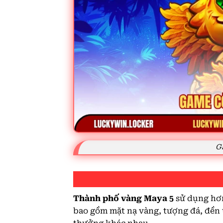
G
Có nhiều biểu tượng đặc tr
Thành phố vàng Maya 5
sử dụng hơ
bao gồm mặt nạ vàng, tượng đá, đền t