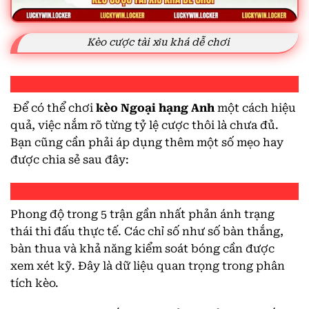
Kèo cược tài xỉu khá dễ chơi
Bí kíp khi đặt cược kèo Ngoại hạng Anh
Để có thể chơi
kèo Ngoại hạng Anh
một cách hiệu
quả, việc nắm rõ từng tỷ lệ cược thôi là chưa đủ.
Bạn cũng cần phải áp dụng thêm một số mẹo hay
được chia sẻ sau đây:
Phân tích tình hình đội bóng
Phong độ trong 5 trận gần nhất phản ánh trạng
thái thi đấu thực tế. Các chỉ số như số bàn thắng,
bàn thua và khả năng kiểm soát bóng cần được
xem xét kỹ. Đây là dữ liệu quan trọng trong phân
tích kèo.