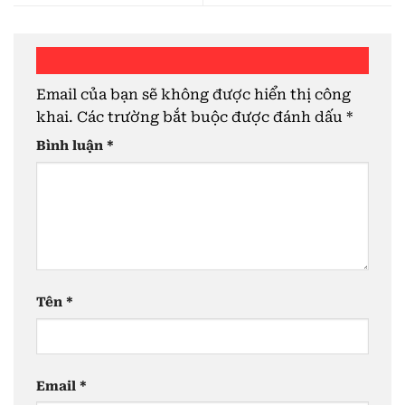
Để lại một bình luận
Email của bạn sẽ không được hiển thị công
khai.
Các trường bắt buộc được đánh dấu
*
Bình luận
*
Tên
*
Email
*