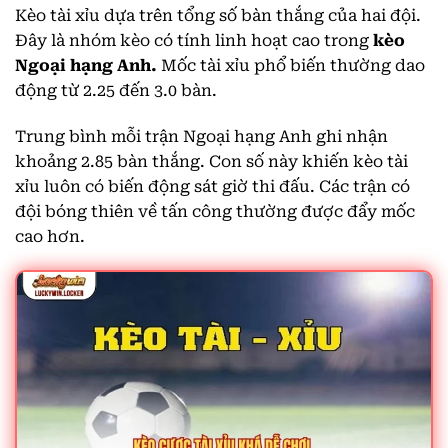
Kèo tài xỉu dựa trên tổng số bàn thắng của hai đội.
Đây là nhóm kèo có tính linh hoạt cao trong
kèo
Ngoại hạng Anh.
Mốc tài xỉu phổ biến thường dao
động từ 2.25 đến 3.0 bàn.
Trung bình mỗi trận Ngoại hạng Anh ghi nhận
khoảng 2.85 bàn thắng. Con số này khiến kèo tài
xỉu luôn có biến động sát giờ thi đấu. Các trận có
đội bóng thiên về tấn công thường được đẩy mốc
cao hơn.