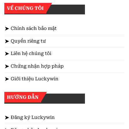
VỀ CHÚNG TÔI
Chính sách bảo mật
Quyền riêng tư
Liên hệ chúng tôi
Chứng nhận hợp pháp
Giới thiệu Luckywin
HƯỚNG DẪN
Đăng ký Luckywin