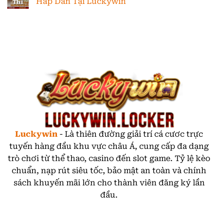
Hấp Dẫn Tại Luckywin
Th1
Luckywin
- Là thiên đường giải trí cá cươc trực
tuyến hàng đầu khu vực châu Á, cung cấp đa dạng
trò chơi từ thể thao, casino đến slot game. Tỷ lệ kèo
chuẩn, nạp rút siêu tốc, bảo mật an toàn và chính
sách khuyến mãi lớn cho thành viên đăng ký lần
đầu.