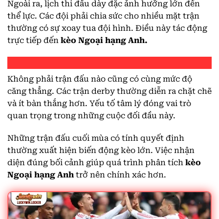
Ngoài ra, lịch thi đấu dày đặc ảnh hưởng lớn đến
thể lực. Các đội phải chia sức cho nhiều mặt trận
thường có sự xoay tua đội hình. Điều này tác động
trực tiếp đến
kèo Ngoại hạng Anh.
Chú ý đến tính chất trận đấu
Không phải trận đấu nào cũng có cùng mức độ
căng thẳng. Các trận derby thường diễn ra chặt chẽ
và ít bàn thắng hơn. Yếu tố tâm lý đóng vai trò
quan trọng trong những cuộc đối đầu này.
Những trận đấu cuối mùa có tính quyết định
thường xuất hiện biến động kèo lớn. Việc nhận
diện đúng bối cảnh giúp quá trình phân tích
kèo
Ngoại hạng Anh
trở nên chính xác hơn.