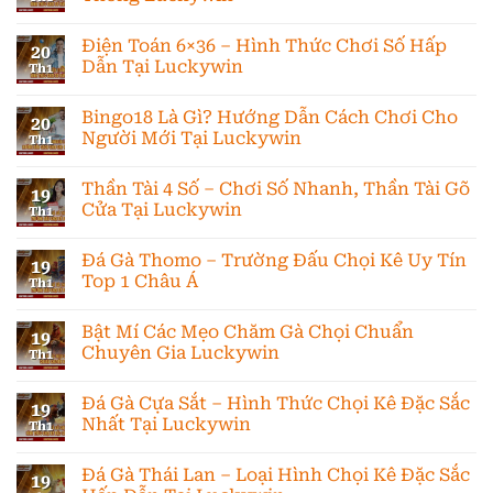
Điện Toán 6×36 – Hình Thức Chơi Số Hấp
20
Dẫn Tại Luckywin
Th1
Bingo18 Là Gì? Hướng Dẫn Cách Chơi Cho
20
Người Mới Tại Luckywin
Th1
Thần Tài 4 Số – Chơi Số Nhanh, Thần Tài Gõ
19
Cửa Tại Luckywin
Th1
Đá Gà Thomo – Trường Đấu Chọi Kê Uy Tín
19
Top 1 Châu Á
Th1
Bật Mí Các Mẹo Chăm Gà Chọi Chuẩn
19
Chuyên Gia Luckywin
Th1
Đá Gà Cựa Sắt – Hình Thức Chọi Kê Đặc Sắc
19
Nhất Tại Luckywin
Th1
Đá Gà Thái Lan – Loại Hình Chọi Kê Đặc Sắc
19