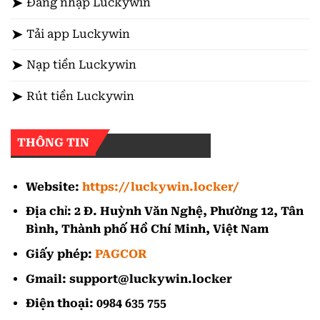
Đăng nhập Luckywin
Tải app Luckywin
Nạp tiền Luckywin
Rút tiền Luckywin
THÔNG TIN
Website:
https://luckywin.locker/
Địa chỉ: 2 Đ. Huỳnh Văn Nghệ, Phường 12, Tân
Bình, Thành phố Hồ Chí Minh, Việt Nam
Giấy phép:
PAGCOR
Gmail:
support@luckywin.locker
Điện thoại: 0984 635 755