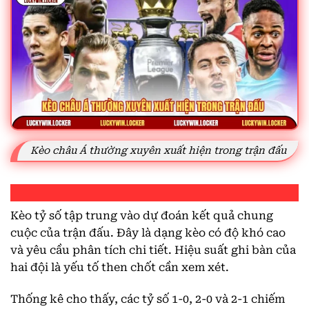
Kèo châu Á thường xuyên xuất hiện trong trận đấu
Kèo cược tỷ số
Kèo tỷ số tập trung vào dự đoán kết quả chung
cuộc của trận đấu. Đây là dạng kèo có độ khó cao
và yêu cầu phân tích chi tiết. Hiệu suất ghi bàn của
hai đội là yếu tố then chốt cần xem xét.
Thống kê cho thấy, các tỷ số 1-0, 2-0 và 2-1 chiếm