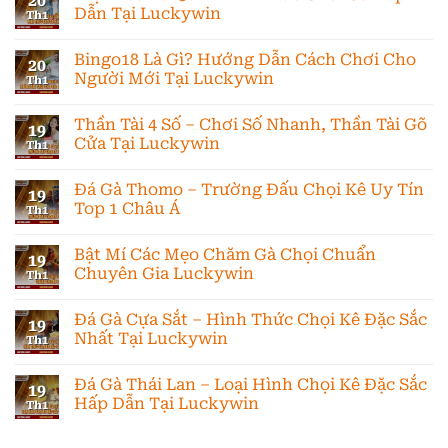
20
Dẫn Tại Luckywin
Th1
Bingo18 Là Gì? Hướng Dẫn Cách Chơi Cho
20
Người Mới Tại Luckywin
Th1
Thần Tài 4 Số – Chơi Số Nhanh, Thần Tài Gõ
19
Cửa Tại Luckywin
Th1
Đá Gà Thomo – Trường Đấu Chọi Kê Uy Tín
19
Top 1 Châu Á
Th1
Bật Mí Các Mẹo Chăm Gà Chọi Chuẩn
19
Chuyên Gia Luckywin
Th1
Đá Gà Cựa Sắt – Hình Thức Chọi Kê Đặc Sắc
19
Nhất Tại Luckywin
Th1
Đá Gà Thái Lan – Loại Hình Chọi Kê Đặc Sắc
19
Hấp Dẫn Tại Luckywin
Th1