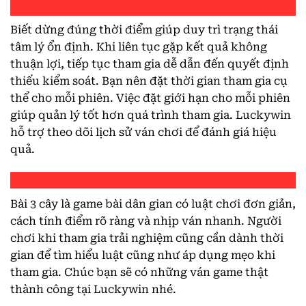
Dừng đúng lúc
Biết dừng đúng thời điểm giúp duy trì trạng thái
tâm lý ổn định. Khi liên tục gặp kết quả không
thuận lợi, tiếp tục tham gia dễ dẫn đến quyết định
thiếu kiểm soát. Bạn nên đặt thời gian tham gia cụ
thể cho mỗi phiên. Việc đặt giới hạn cho mỗi phiên
giúp quản lý tốt hơn quá trình tham gia. Luckywin
hỗ trợ theo dõi lịch sử ván chơi để đánh giá hiệu
quả.
Kết luận
Bài 3 cây là game bài dân gian có luật chơi đơn giản,
cách tính điểm rõ ràng và nhịp ván nhanh. Người
chơi khi tham gia trải nghiệm cũng cần dành thời
gian để tìm hiểu luật cũng như áp dụng mẹo khi
tham gia. Chúc bạn sẽ có những ván game thật
thành công tại Luckywin nhé.