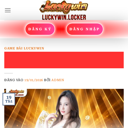
Bỏ
qua
nội
dung
ĐĂNG KÝ
ĐĂNG NHẬP
GAME BÀI LUCKYWIN
Bài 3 Cây – Hướng Dẫn Cách Chơi
Và Mẹo Tham Gia Luckywin
ĐĂNG VÀO
19/01/2026
BỞI
ADMIN
19
Th1