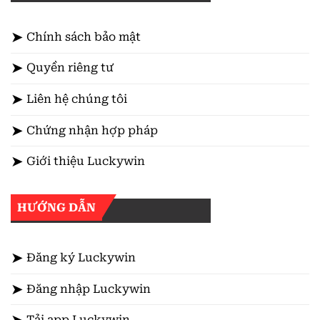
Chính sách bảo mật
Quyền riêng tư
Liên hệ chúng tôi
Chứng nhận hợp pháp
Giới thiệu Luckywin
HƯỚNG DẪN
Đăng ký Luckywin
Đăng nhập Luckywin
Tải app Luckywin