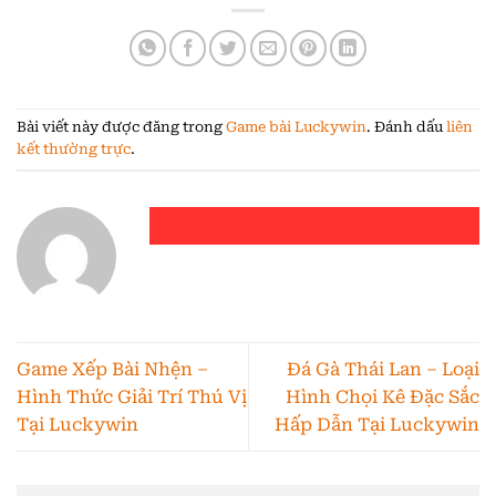
Bài viết này được đăng trong
Game bài Luckywin
. Đánh dấu
liên
kết thường trực
.
ADMIN
Game Xếp Bài Nhện –
Đá Gà Thái Lan – Loại
Hình Thức Giải Trí Thú Vị
Hình Chọi Kê Đặc Sắc
Tại Luckywin
Hấp Dẫn Tại Luckywin