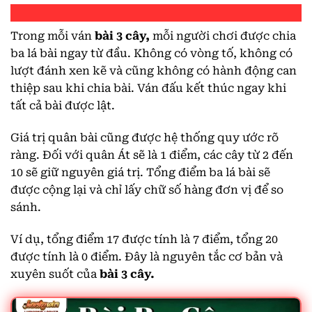
Các quy định chung
Trong mỗi ván
bài 3 cây,
mỗi người chơi được chia
ba lá bài ngay từ đầu. Không có vòng tố, không có
lượt đánh xen kẽ và cũng không có hành động can
thiệp sau khi chia bài. Ván đấu kết thúc ngay khi
tất cả bài được lật.
Giá trị quân bài cũng được hệ thống quy ước rõ
ràng. Đối với quân Át sẽ là 1 điểm, các cây từ 2 đến
10 sẽ giữ nguyên giá trị. Tổng điểm ba lá bài sẽ
được cộng lại và chỉ lấy chữ số hàng đơn vị để so
sánh.
Ví dụ, tổng điểm 17 được tính là 7 điểm, tổng 20
được tính là 0 điểm. Đây là nguyên tắc cơ bản và
xuyên suốt của
bài 3 cây.